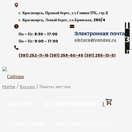
Skip
to
г. Красноярск, Правый берег, ул.Глинки 17Б, стр.2
content
П
г. Красноярск, Левый берег, ул.Брянская, 280/4
Электронная почта
з
Пн - Пт:
8:30 - 17:00
sibtara@yandex.ru
Пн - Пт:
9:00 - 17:00
л
(391) 252-11-16
(391) 258-60-45
(391) 255-13-51
Home
/
Каталог
/ Пакеты зип-лок
КАТАЛОГ
ВСЕ ДЛЯ ПЕРЕЕЗДА
1
О КОМПАНИИ
ДОСТАВКА И ОПЛАТА