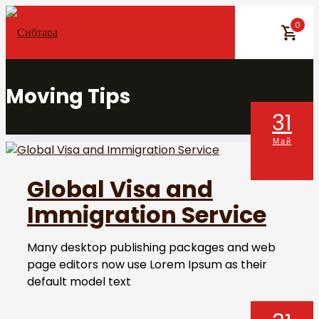
Skip
0
to
content
Moving Tips
31
Май
Global Visa and
Immigration Service
Many desktop publishing packages and web
page editors now use Lorem Ipsum as their
default model text