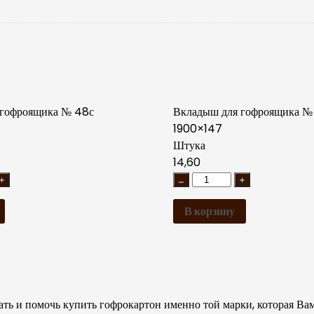
 гофроящика № 48с
Вкладыш для гофроящика №
1900×147
Штука
14,60
В корзину
ь и помочь купить гофрокартон именно той марки, которая Вам