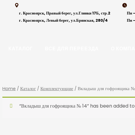
Skip
to
г. Красноярск, Правый берег, ул.Глинки 17Б, стр.2
Пн -
content
г. Красноярск, Левый берег, ул.Брянская, 280/4
Пн -
КАТАЛОГ
ВСЕ ДЛЯ ПЕРЕЕЗДА
О КОМП
Home
/
Каталог
/
Комплектующие
/ Вкладыш для гофроящика №
“Вкладыш для гофроящика № 14” has been added to 