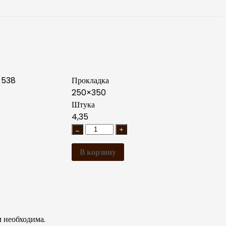
 538
Прокладка
250×350
Штука
4,35
В корзину
 необходима.