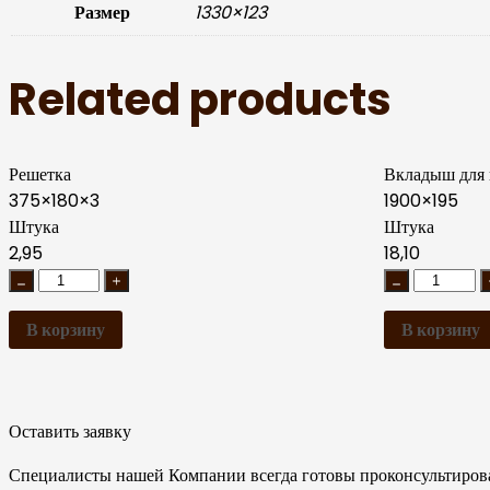
Размер
1330×123
Related products
Решетка
Вкладыш для
375×180×3
1900×195
Штука
Штука
2,95
18,10
В корзину
В корзину
Оставить заявку
Специалисты нашей Компании всегда готовы проконсультироват