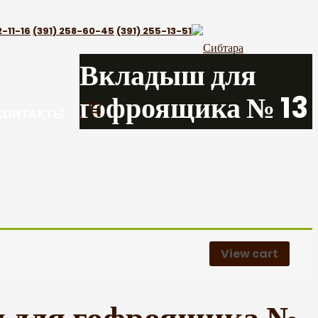
2-11-16
(391) 258-60-45
(391) 255-13-51
Вкладыш для
гофроящика № 13
КОНТАКТЫ
1
View cart