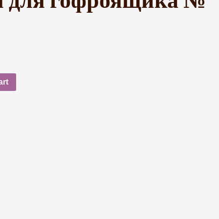
 для гофроящика №
art