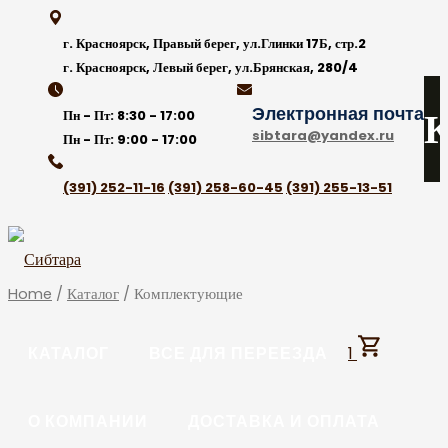
Skip
to
г. Красноярск, Правый берег, ул.Глинки 17Б, стр.2
content
г. Красноярск, Левый берег, ул.Брянская, 280/4
Электронная почта
К
Пн - Пт:
8:30 - 17:00
sibtara@yandex.ru
Пн - Пт:
9:00 - 17:00
(391) 252-11-16
(391) 258-60-45
(391) 255-13-51
Home
/
Каталог
/ Комплектующие
КАТАЛОГ
ВСЕ ДЛЯ ПЕРЕЕЗДА
1
О КОМПАНИИ
ДОСТАВКА И ОПЛАТА