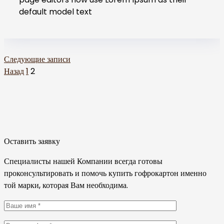
default model text
Навигация
Следующие записи
Пагинация
Назад
1
2
по
записей
записям
Оставить заявку
Специалисты нашей Компании всегда готовы
проконсультировать и помочь купить гофрокартон именно
той марки, которая Вам необходима.