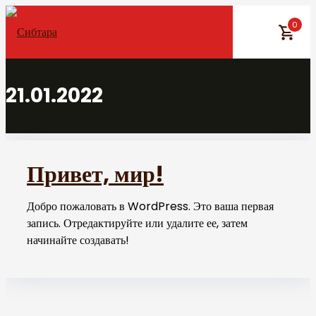
Skip
0
to
content
21.01.2022
Привет, мир!
Добро пожаловать в WordPress. Это ваша первая
запись. Отредактируйте или удалите ее, затем
начинайте создавать!