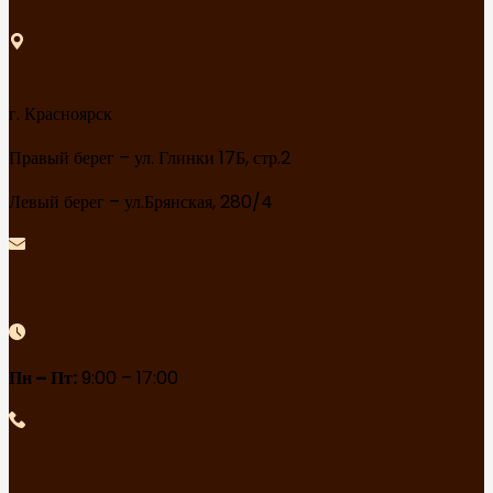
г. Красноярск
Правый берег – ул. Глинки 17Б, стр.2
Левый берег – ул.Брянская, 280/4
sibtara@yandex.ru
Пн – Пт:
9:00 – 17:00
(391) 252-11-16
(391) 258-60-45