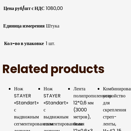
Цена руб/шт с НДС
1080,00
Единица измерения
Штука
Кол-во в упаковке
1 шт.
Related products
Нож
Нож
Лента
Комбинирова
STAYER
STAYER
полипропиленовая
устройство
«Standart»
«Standart»
12*0,6 мм
для
с
с
(3000
скрепления
выдвижным
выдвижным
метров),
стреп-
сегментированным
сегментированным
белая
ленты,
лезвием
лезвием
12×0,6×3
Н-42, 15