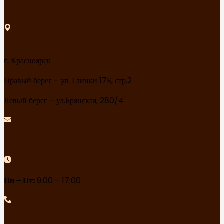
г. Красноярск
Правый берег – ул. Глинки 17Б, стр.2
Левый берег – ул.Брянская, 280/4
sibtara@yandex.ru
Пн – Пт:
9:00 – 17:00
(391) 252-11-16