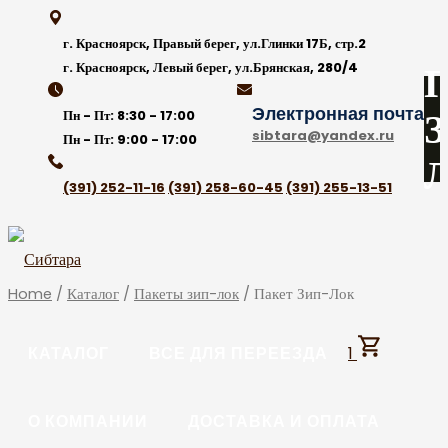
Skip
to
г. Красноярск, Правый берег, ул.Глинки 17Б, стр.2
content
П
г. Красноярск, Левый берег, ул.Брянская, 280/4
Электронная почта
З
Пн - Пт:
8:30 - 17:00
sibtara@yandex.ru
Пн - Пт:
9:00 - 17:00
Л
(391) 252-11-16
(391) 258-60-45
(391) 255-13-51
Home
/
Каталог
/
Пакеты зип-лок
/ Пакет Зип-Лок
КАТАЛОГ
ВСЕ ДЛЯ ПЕРЕЕЗДА
1
О КОМПАНИИ
ДОСТАВКА И ОПЛАТА