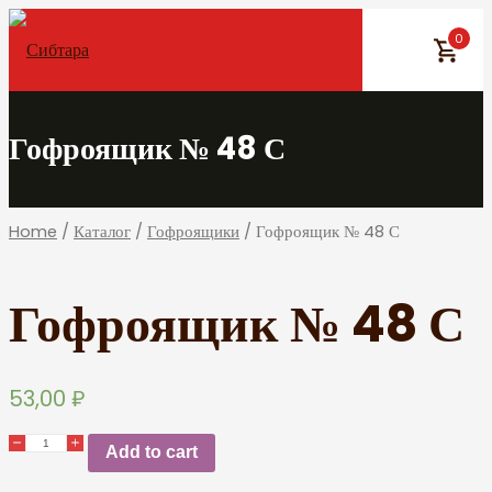
Skip
0
to
content
Гофроящик № 48 С
Home
/
Каталог
/
Гофроящики
/ Гофроящик № 48 С
Гофроящик № 48 С
53,00
₽
Add to cart