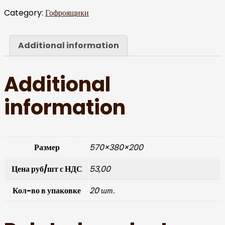
Category:
Гофроящики
Additional information
Additional
information
Размер
570×380×200
Цена руб/шт с НДС
53,00
Кол-во в упаковке
20 шт.