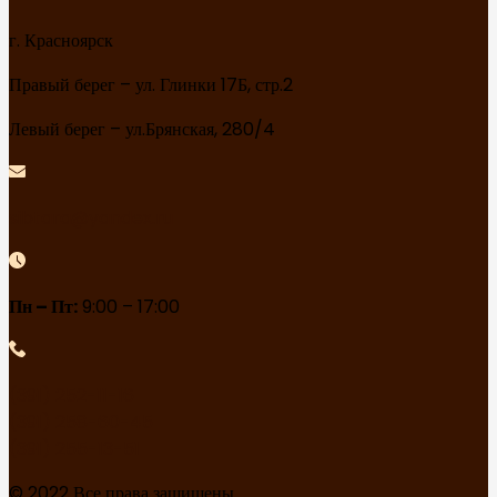
г. Красноярск
Правый берег – ул. Глинки 17Б, стр.2
Левый берег – ул.Брянская, 280/4
sibtara@yandex.ru
Пн – Пт:
9:00 – 17:00
(391) 252-11-16
(391) 258-60-45
(391) 255-13-51
© 2022 Все права защищены