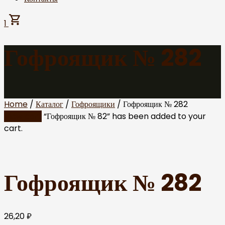
1
Гофроящик № 282
Home
/
Каталог
/
Гофроящики
/ Гофроящик № 282
View cart
“Гофроящик № 82” has been added to your
cart.
Гофроящик № 282
26,20
₽