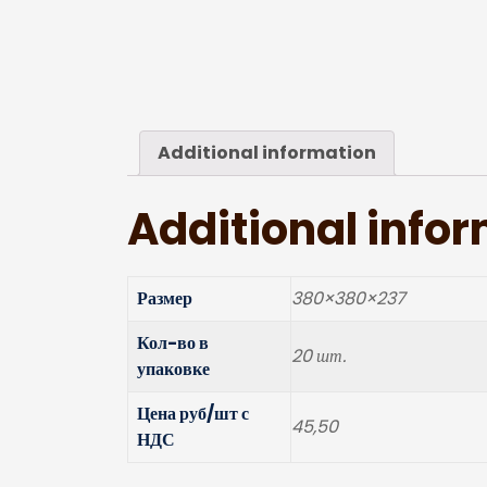
Additional information
Additional info
Размер
380×380×237
Кол-во в
20 шт.
упаковке
Цена руб/шт с
45,50
НДС