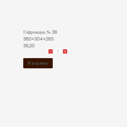
Гофроящик № 38
380×304×285
39,20
В корзину