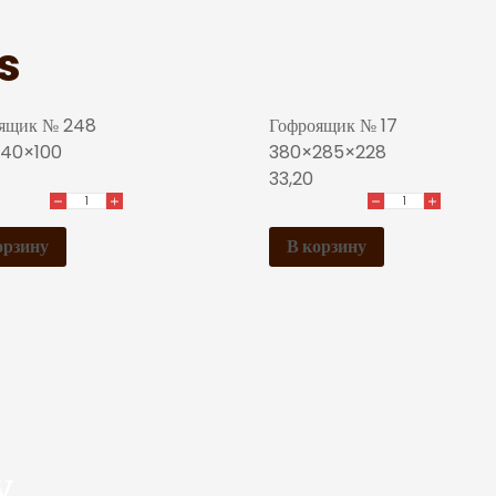
s
ящик № 248
Гофроящик № 17
140×100
380×285×228
33,20
орзину
В корзину
у