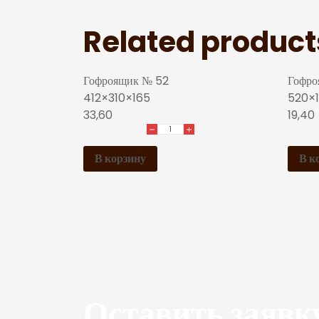
Related product
Гофроящик № 52
Гофро
412×310×165
520×
33,60
19,40
В корзину
В к
Оставить заявк