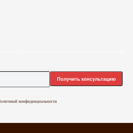
очь купить гофрокартон именно той марки, которая Вам необходима.
олитикой конфиденциальности