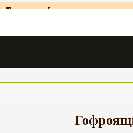
:00
Электронная почта
(391) 252-11-16
(391) 258-60-45
(391)
:00
sibtara@yandex.ru
Гофроящ