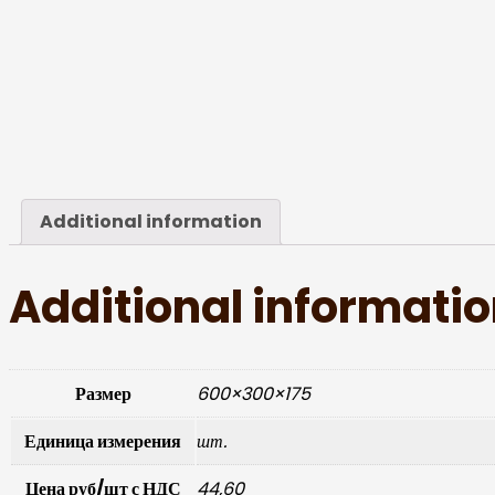
Additional information
Additional informati
Размер
600×300×175
Единица измерения
шт.
Цена руб/шт с НДС
44,60