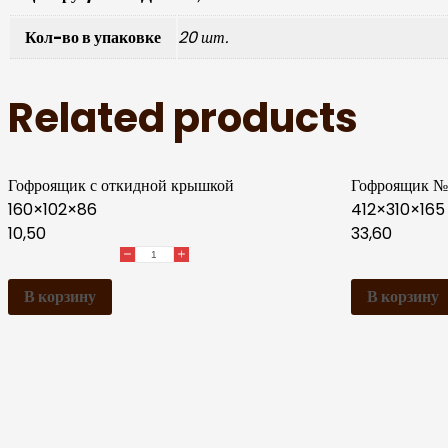
Кол-во в упаковке
20 шт.
Related products
Гофроящик с откидной крышкой
Гофроящик №
160×102×86
412×310×165
10,50
33,60
В корзину
В корзину