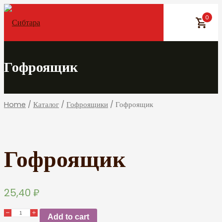
Skip
0
to
content
Гофроящик
Home
/
Каталог
/
Гофроящики
/ Гофроящик
Гофроящик
25,40
₽
Add to cart