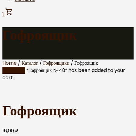
1
Гофроящик
Home
/
Каталог
/
Гофроящики
/ Гофроящик
View cart
“Гофроящик № 48” has been added to your
cart.
Гофроящик
16,00
₽