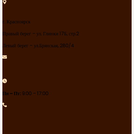
г. Красноярск
Правый берег – ул. Глинки 17Б, стр.2
Левый берег – ул.Брянская, 280/4
sibtara@yandex.ru
Пн – Пт:
9:00 – 17:00
(391) 252-11-16
(391) 258-60-45
(391) 255-13-51