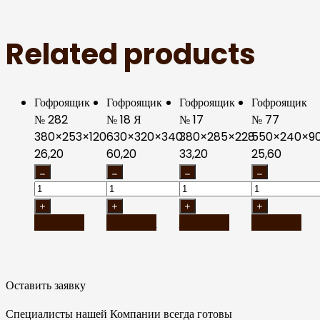
Related products
Гофроящик
Гофроящик
Гофроящик
Гофроящик
№ 282
№ 18 Я
№ 17
№ 77
380×253×120
630×320×340
380×285×228
550×240×9
26,20
60,20
33,20
25,60
В корзину
В корзину
В корзину
В корзину
Оставить заявку
Специалисты нашей Компании всегда готовы