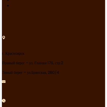
Контакты
Контакты
г. Красноярск
Правый берег – ул. Глинки 17Б, стр.2
Левый берег – ул.Брянская, 280/4
sibtara@yandex.ru