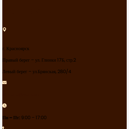
Контакты
г. Красноярск
Правый берег – ул. Глинки 17Б, стр.2
Левый берег – ул.Брянская, 280/4
sibtara@yandex.ru
Пн – Пт:
9:00 – 17:00