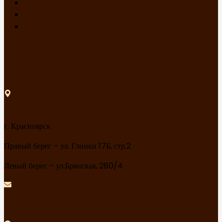
Новости
Политика обработки персональных данных
Контакты
Контакты
г. Красноярск
Правый берег – ул. Глинки 17Б, стр.2
Левый берег – ул.Брянская, 280/4
sibtara@yandex.ru